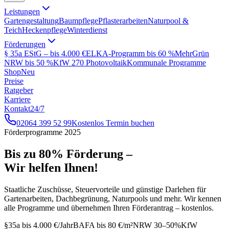
Leistungen
Gartengestaltung
Baumpflege
Pflasterarbeiten
Naturpool &
Teich
Heckenpflege
Winterdienst
Förderungen
§ 35a EStG – bis 4.000 €
ELKA-Programm bis 60 %
MehrGrün
NRW bis 50 %
KfW 270 Photovoltaik
Kommunale Programme
Shop
Neu
Preise
Ratgeber
Karriere
Kontakt
24/7
02064 399 52 99
Kostenlos Termin buchen
Förderprogramme 2025
Bis zu 80% Förderung –
Wir helfen Ihnen!
Staatliche Zuschüsse, Steuervorteile und günstige Darlehen für
Gartenarbeiten, Dachbegrünung, Naturpools und mehr. Wir kennen
alle Programme und übernehmen Ihren Förderantrag – kostenlos.
§35a bis 4.000 €/Jahr
BAFA bis 80 €/m²
NRW 30–50%
KfW