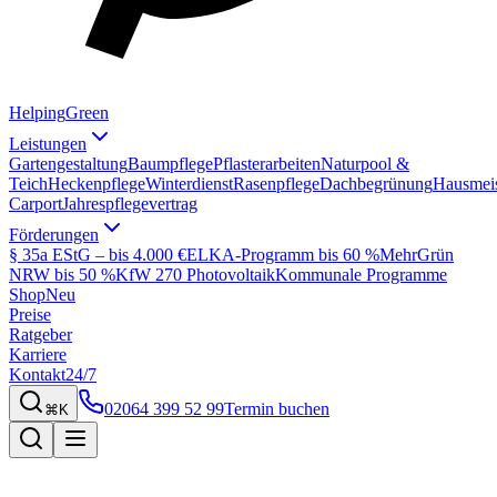
Helping
Green
Leistungen
Gartengestaltung
Baumpflege
Pflasterarbeiten
Naturpool &
Teich
Heckenpflege
Winterdienst
Rasenpflege
Dachbegrünung
Hausmeis
Carport
Jahrespflegevertrag
Förderungen
§ 35a EStG – bis 4.000 €
ELKA-Programm bis 60 %
MehrGrün
NRW bis 50 %
KfW 270 Photovoltaik
Kommunale Programme
Shop
Neu
Preise
Ratgeber
Karriere
Kontakt
24/7
02064 399 52 99
Termin buchen
⌘K