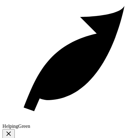
Helping
Green