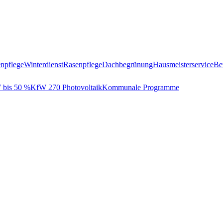
npflege
Winterdienst
Rasenpflege
Dachbegrünung
Hausmeisterservice
Be
bis 50 %
KfW 270 Photovoltaik
Kommunale Programme