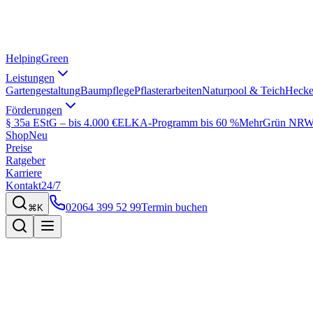
Helping
Green
Leistungen
Gartengestaltung
Baumpflege
Pflasterarbeiten
Naturpool & Teich
Hecke
Förderungen
§ 35a EStG – bis 4.000 €
ELKA-Programm bis 60 %
MehrGrün NRW 
Shop
Neu
Preise
Ratgeber
Karriere
Kontakt
24/7
02064 399 52 99
Termin buchen
⌘K