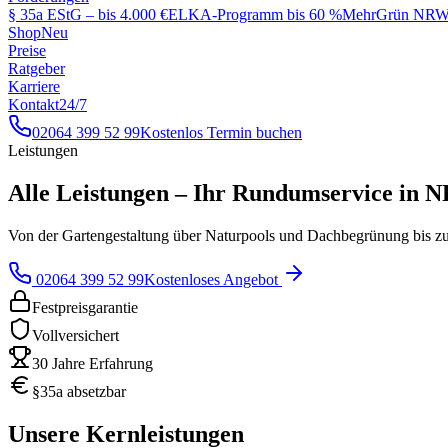
§ 35a EStG – bis 4.000 €
ELKA-Programm bis 60 %
MehrGrün NRW 
Shop
Neu
Preise
Ratgeber
Karriere
Kontakt
24/7
02064 399 52 99
Kostenlos Termin buchen
Leistungen
Alle Leistungen –
Ihr Rundumservice in 
Von der Gartengestaltung über Naturpools und Dachbegrünung bis zum 
02064 399 52 99
Kostenloses Angebot
Festpreisgarantie
Vollversichert
30 Jahre Erfahrung
§35a absetzbar
Unsere Kernleistungen