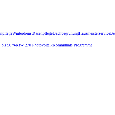
npflege
Winterdienst
Rasenpflege
Dachbegrünung
Hausmeisterservice
Be
bis 50 %
KfW 270 Photovoltaik
Kommunale Programme