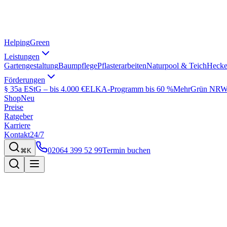
Helping
Green
Leistungen
Gartengestaltung
Baumpflege
Pflasterarbeiten
Naturpool & Teich
Hecke
Förderungen
§ 35a EStG – bis 4.000 €
ELKA-Programm bis 60 %
MehrGrün NRW 
Shop
Neu
Preise
Ratgeber
Karriere
Kontakt
24/7
02064 399 52 99
Termin buchen
⌘K