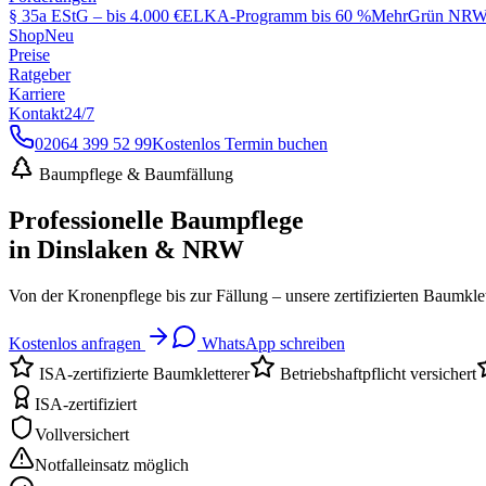
§ 35a EStG – bis 4.000 €
ELKA-Programm bis 60 %
MehrGrün NRW 
Shop
Neu
Preise
Ratgeber
Karriere
Kontakt
24/7
02064 399 52 99
Kostenlos Termin buchen
Baumpflege & Baumfällung
Professionelle Baumpflege
in Dinslaken & NRW
Von der Kronenpflege bis zur Fällung – unsere zertifizierten Baumkle
Kostenlos anfragen
WhatsApp schreiben
ISA-zertifizierte Baumkletterer
Betriebshaftpflicht versichert
ISA-zertifiziert
Vollversichert
Notfalleinsatz möglich