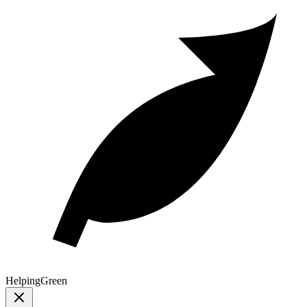
Helping
Green