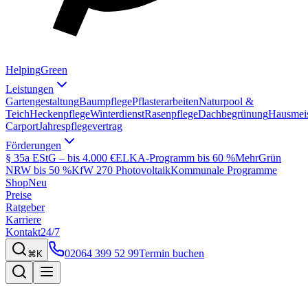
Helping
Green
Leistungen
Gartengestaltung
Baumpflege
Pflasterarbeiten
Naturpool &
Teich
Heckenpflege
Winterdienst
Rasenpflege
Dachbegrünung
Hausmeis
Carport
Jahrespflegevertrag
Förderungen
§ 35a EStG – bis 4.000 €
ELKA-Programm bis 60 %
MehrGrün
NRW bis 50 %
KfW 270 Photovoltaik
Kommunale Programme
Shop
Neu
Preise
Ratgeber
Karriere
Kontakt
24/7
02064 399 52 99
Termin buchen
⌘K