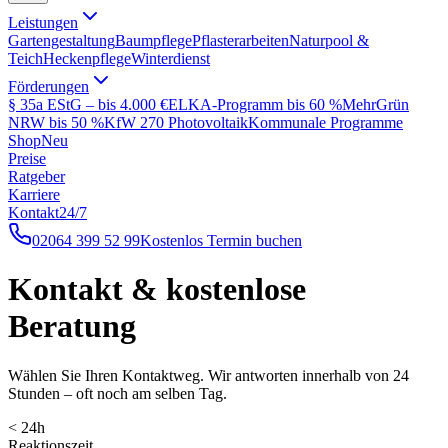
Leistungen
Gartengestaltung
Baumpflege
Pflasterarbeiten
Naturpool &
Teich
Heckenpflege
Winterdienst
Förderungen
§ 35a EStG – bis 4.000 €
ELKA-Programm bis 60 %
MehrGrün
NRW bis 50 %
KfW 270 Photovoltaik
Kommunale Programme
Shop
Neu
Preise
Ratgeber
Karriere
Kontakt
24/7
02064 399 52 99
Kostenlos Termin buchen
Kontakt & kostenlose
Beratung
Wählen Sie Ihren Kontaktweg. Wir antworten innerhalb von 24
Stunden – oft noch am selben Tag.
< 24h
Reaktionszeit