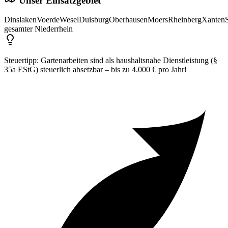
Unser Einsatzgebiet
Dinslaken
Voerde
Wesel
Duisburg
Oberhausen
Moers
Rheinberg
Xanten
gesamter Niederrhein
Steuertipp:
Gartenarbeiten sind als haushaltsnahe Dienstleistung (§
35a EStG) steuerlich absetzbar – bis zu 4.000 € pro Jahr!