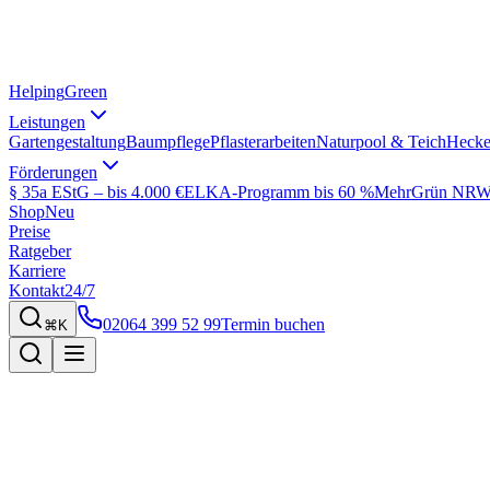
Helping
Green
Leistungen
Gartengestaltung
Baumpflege
Pflasterarbeiten
Naturpool & Teich
Hecke
Förderungen
§ 35a EStG – bis 4.000 €
ELKA-Programm bis 60 %
MehrGrün NRW 
Shop
Neu
Preise
Ratgeber
Karriere
Kontakt
24/7
02064 399 52 99
Termin buchen
⌘K