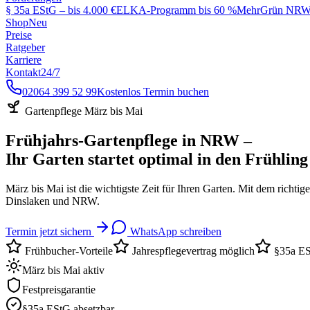
§ 35a EStG – bis 4.000 €
ELKA-Programm bis 60 %
MehrGrün NRW 
Shop
Neu
Preise
Ratgeber
Karriere
Kontakt
24/7
02064 399 52 99
Kostenlos Termin buchen
Gartenpflege März bis Mai
Frühjahrs-Gartenpflege in NRW –
Ihr Garten startet optimal in den Frühling
März bis Mai ist die wichtigste Zeit für Ihren Garten. Mit dem richt
Dinslaken und NRW.
Termin jetzt sichern
WhatsApp schreiben
Frühbucher-Vorteile
Jahrespflegevertrag möglich
§35a ES
März bis Mai aktiv
Festpreisgarantie
§35a EStG absetzbar