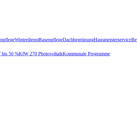
npflege
Winterdienst
Rasenpflege
Dachbegrünung
Hausmeisterservice
Be
bis 50 %
KfW 270 Photovoltaik
Kommunale Programme