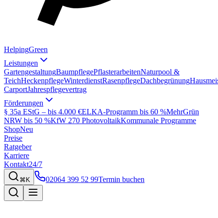
Helping
Green
Leistungen
Gartengestaltung
Baumpflege
Pflasterarbeiten
Naturpool &
Teich
Heckenpflege
Winterdienst
Rasenpflege
Dachbegrünung
Hausmeis
Carport
Jahrespflegevertrag
Förderungen
§ 35a EStG – bis 4.000 €
ELKA-Programm bis 60 %
MehrGrün
NRW bis 50 %
KfW 270 Photovoltaik
Kommunale Programme
Shop
Neu
Preise
Ratgeber
Karriere
Kontakt
24/7
02064 399 52 99
Termin buchen
⌘K