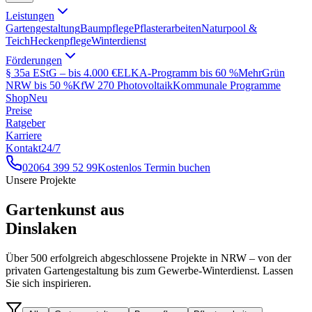
Leistungen
Gartengestaltung
Baumpflege
Pflasterarbeiten
Naturpool &
Teich
Heckenpflege
Winterdienst
Förderungen
§ 35a EStG – bis 4.000 €
ELKA-Programm bis 60 %
MehrGrün
NRW bis 50 %
KfW 270 Photovoltaik
Kommunale Programme
Shop
Neu
Preise
Ratgeber
Karriere
Kontakt
24/7
02064 399 52 99
Kostenlos Termin buchen
Unsere Projekte
Gartenkunst aus
Dinslaken
Über 500 erfolgreich abgeschlossene Projekte in NRW – von der
privaten Gartengestaltung bis zum Gewerbe-Winterdienst. Lassen
Sie sich inspirieren.