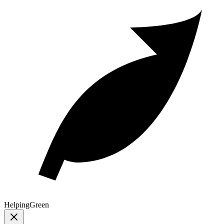
Helping
Green