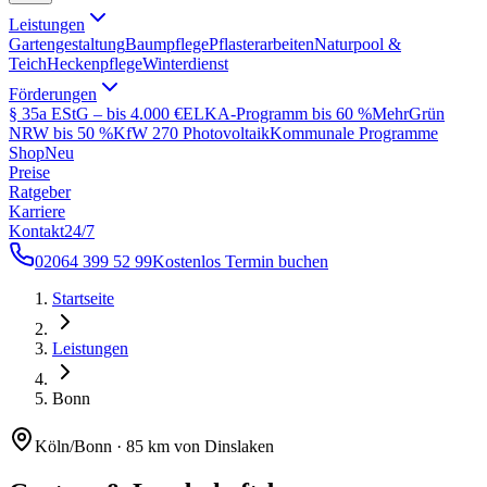
Leistungen
Gartengestaltung
Baumpflege
Pflasterarbeiten
Naturpool &
Teich
Heckenpflege
Winterdienst
Förderungen
§ 35a EStG – bis 4.000 €
ELKA-Programm bis 60 %
MehrGrün
NRW bis 50 %
KfW 270 Photovoltaik
Kommunale Programme
Shop
Neu
Preise
Ratgeber
Karriere
Kontakt
24/7
02064 399 52 99
Kostenlos Termin buchen
Startseite
Leistungen
Bonn
Köln/Bonn
·
85 km von Dinslaken