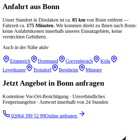
Anfahrt aus
Bonn
Unser Standort in Dinslaken ist ca.
85
km
von
Bonn
entfernt —
Fahrzeit ca.
175
Minuten
. Wir kommen direkt zu Ihnen nach
Bonn
:
keine Anfahrtskosten innerhalb unseres Einsatzgebiets, keine
versteckten Gebühren.
Auch in der Nähe aktiv
Emmerich
Dortmund
Grevenbroich
Köln
Leverkusen
Troisdorf
Bergheim
Münster
Jetzt Angebot in
Bonn
anfragen
Kostenlose Vor-Ort-Besichtigung · Unverbindliches
Festpreisangebot · Antwort innerhalb von 24 Stunden
02064 399 52 99
Online anfragen