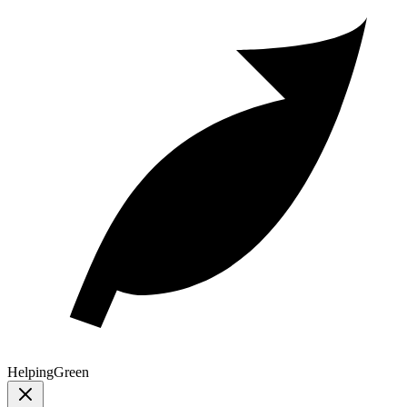
Helping
Green