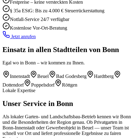
Festpreise – keine versteckten Kosten
§ 35a EStG: Bis zu 4.000 € Steuerrückerstattung
Notfall-Service 24/7 verfügbar
Kostenlose Vor-Ort-Beratung
Jetzt anrufen
Einsatz in allen Stadtteilen von
Bonn
Egal wo in
Bonn
– wir kommen zu Ihnen.
Innenstadt
Beuel
Bad Godesberg
Hardtberg
Dottendorf
Poppelsdorf
Röttgen
Lokale Expertise
Unser Service in
Bonn
Als lokaler Garten- und Landschaftsbau-Betrieb kennen wir
Bonn
und die Besonderheiten der Region genau. Ob Privatgarten in
Bonn
-
Innenstadt
oder Gewerbeobjekt in
Beuel
— unser Team ist
schnell vor Ort und liefert professionelle Ergebnisse zu fairen