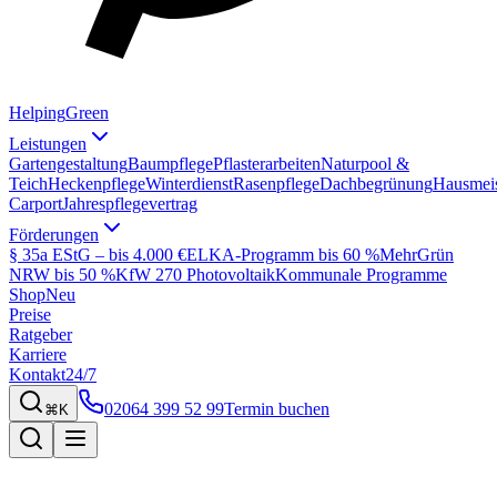
Helping
Green
Leistungen
Gartengestaltung
Baumpflege
Pflasterarbeiten
Naturpool &
Teich
Heckenpflege
Winterdienst
Rasenpflege
Dachbegrünung
Hausmeis
Carport
Jahrespflegevertrag
Förderungen
§ 35a EStG – bis 4.000 €
ELKA-Programm bis 60 %
MehrGrün
NRW bis 50 %
KfW 270 Photovoltaik
Kommunale Programme
Shop
Neu
Preise
Ratgeber
Karriere
Kontakt
24/7
02064 399 52 99
Termin buchen
⌘K