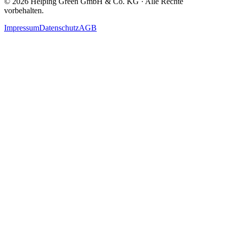
©
2026
Helping Green GmbH & Co. KG · Alle Rechte
vorbehalten.
Impressum
Datenschutz
AGB