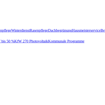
npflege
Winterdienst
Rasenpflege
Dachbegrünung
Hausmeisterservice
Be
bis 50 %
KfW 270 Photovoltaik
Kommunale Programme