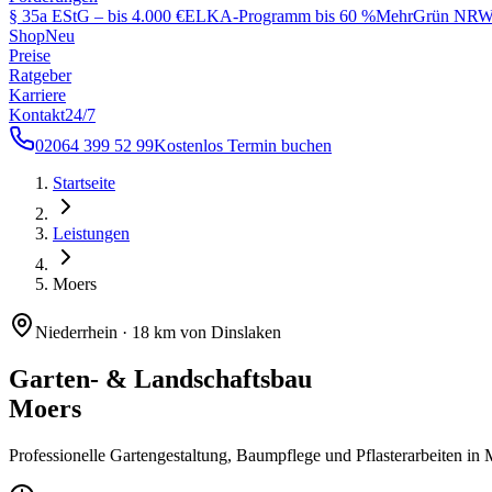
§ 35a EStG – bis 4.000 €
ELKA-Programm bis 60 %
MehrGrün NRW 
Shop
Neu
Preise
Ratgeber
Karriere
Kontakt
24/7
02064 399 52 99
Kostenlos Termin buchen
Startseite
Leistungen
Moers
Niederrhein
·
18 km von Dinslaken
Garten- & Landschaftsbau
Moers
Professionelle Gartengestaltung, Baumpflege und Pflasterarbeiten in