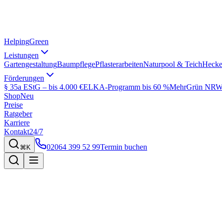
Helping
Green
Leistungen
Gartengestaltung
Baumpflege
Pflasterarbeiten
Naturpool & Teich
Hecke
Förderungen
§ 35a EStG – bis 4.000 €
ELKA-Programm bis 60 %
MehrGrün NRW 
Shop
Neu
Preise
Ratgeber
Karriere
Kontakt
24/7
02064 399 52 99
Termin buchen
⌘K