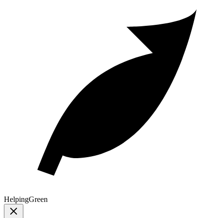
Helping
Green