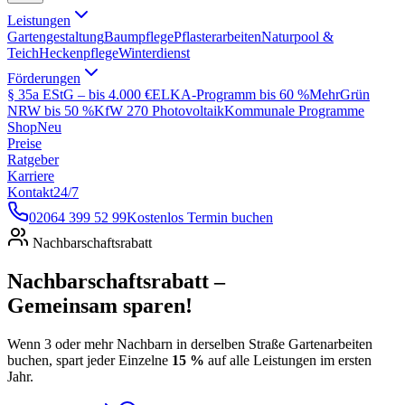
Leistungen
Gartengestaltung
Baumpflege
Pflasterarbeiten
Naturpool &
Teich
Heckenpflege
Winterdienst
Förderungen
§ 35a EStG – bis 4.000 €
ELKA-Programm bis 60 %
MehrGrün
NRW bis 50 %
KfW 270 Photovoltaik
Kommunale Programme
Shop
Neu
Preise
Ratgeber
Karriere
Kontakt
24/7
02064 399 52 99
Kostenlos Termin buchen
Nachbarschaftsrabatt
Nachbarschaftsrabatt –
Gemeinsam sparen!
Wenn 3 oder mehr Nachbarn in derselben Straße Gartenarbeiten
buchen, spart jeder Einzelne
15 %
auf alle Leistungen im ersten
Jahr.