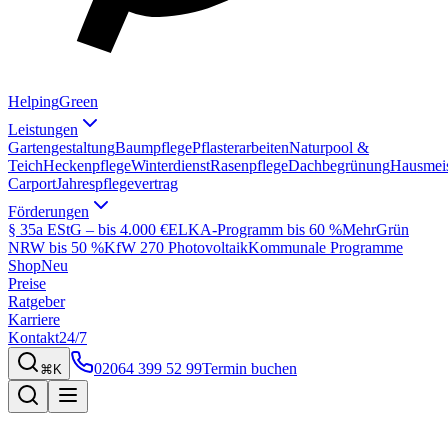
Helping
Green
Leistungen
Gartengestaltung
Baumpflege
Pflasterarbeiten
Naturpool &
Teich
Heckenpflege
Winterdienst
Rasenpflege
Dachbegrünung
Hausmeis
Carport
Jahrespflegevertrag
Förderungen
§ 35a EStG – bis 4.000 €
ELKA-Programm bis 60 %
MehrGrün
NRW bis 50 %
KfW 270 Photovoltaik
Kommunale Programme
Shop
Neu
Preise
Ratgeber
Karriere
Kontakt
24/7
02064 399 52 99
Termin buchen
⌘K