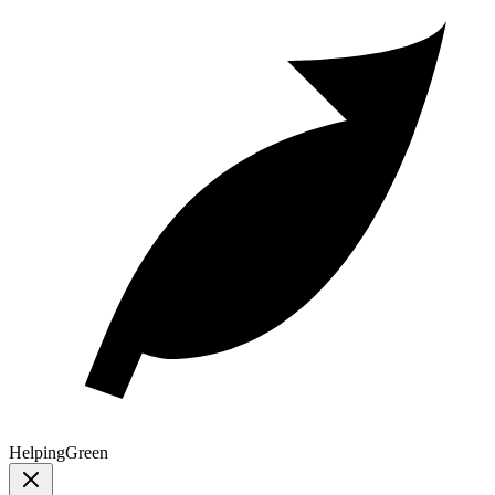
Helping
Green