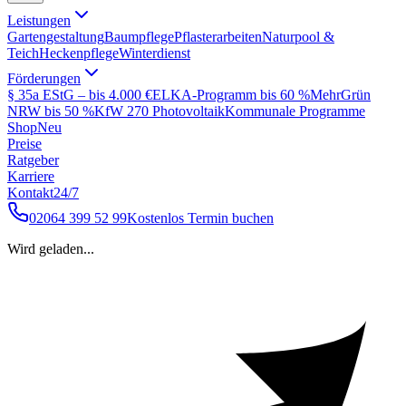
Leistungen
Gartengestaltung
Baumpflege
Pflasterarbeiten
Naturpool &
Teich
Heckenpflege
Winterdienst
Förderungen
§ 35a EStG – bis 4.000 €
ELKA-Programm bis 60 %
MehrGrün
NRW bis 50 %
KfW 270 Photovoltaik
Kommunale Programme
Shop
Neu
Preise
Ratgeber
Karriere
Kontakt
24/7
02064 399 52 99
Kostenlos Termin buchen
Wird geladen...