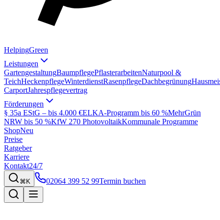
Helping
Green
Leistungen
Gartengestaltung
Baumpflege
Pflasterarbeiten
Naturpool &
Teich
Heckenpflege
Winterdienst
Rasenpflege
Dachbegrünung
Hausmeis
Carport
Jahrespflegevertrag
Förderungen
§ 35a EStG – bis 4.000 €
ELKA-Programm bis 60 %
MehrGrün
NRW bis 50 %
KfW 270 Photovoltaik
Kommunale Programme
Shop
Neu
Preise
Ratgeber
Karriere
Kontakt
24/7
02064 399 52 99
Termin buchen
⌘K