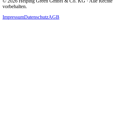
©
2026
Helping Green GmbH & Co. KG · Alle Rechte
vorbehalten.
Impressum
Datenschutz
AGB