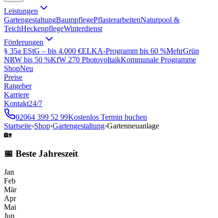
Leistungen
Gartengestaltung
Baumpflege
Pflasterarbeiten
Naturpool &
Teich
Heckenpflege
Winterdienst
Förderungen
§ 35a EStG – bis 4.000 €
ELKA-Programm bis 60 %
MehrGrün
NRW bis 50 %
KfW 270 Photovoltaik
Kommunale Programme
Shop
Neu
Preise
Ratgeber
Karriere
Kontakt
24/7
02064 399 52 99
Kostenlos Termin buchen
Startseite
›
Shop
›
Gartengestaltung
›
Gartenneuanlage
🏡
📅 Beste Jahreszeit
Jan
Feb
Mär
Apr
Mai
Jun