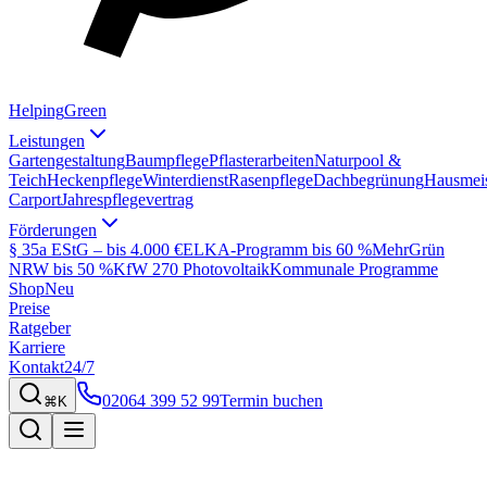
Helping
Green
Leistungen
Gartengestaltung
Baumpflege
Pflasterarbeiten
Naturpool &
Teich
Heckenpflege
Winterdienst
Rasenpflege
Dachbegrünung
Hausmeis
Carport
Jahrespflegevertrag
Förderungen
§ 35a EStG – bis 4.000 €
ELKA-Programm bis 60 %
MehrGrün
NRW bis 50 %
KfW 270 Photovoltaik
Kommunale Programme
Shop
Neu
Preise
Ratgeber
Karriere
Kontakt
24/7
02064 399 52 99
Termin buchen
⌘K