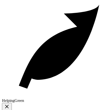
Helping
Green