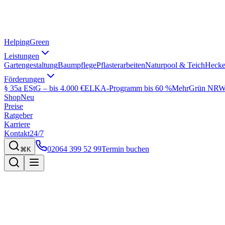
Helping
Green
Leistungen
Gartengestaltung
Baumpflege
Pflasterarbeiten
Naturpool & Teich
Hecke
Förderungen
§ 35a EStG – bis 4.000 €
ELKA-Programm bis 60 %
MehrGrün NRW 
Shop
Neu
Preise
Ratgeber
Karriere
Kontakt
24/7
02064 399 52 99
Termin buchen
⌘K