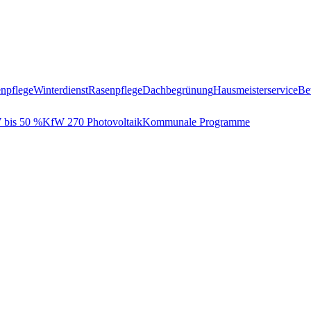
npflege
Winterdienst
Rasenpflege
Dachbegrünung
Hausmeisterservice
Be
bis 50 %
KfW 270 Photovoltaik
Kommunale Programme