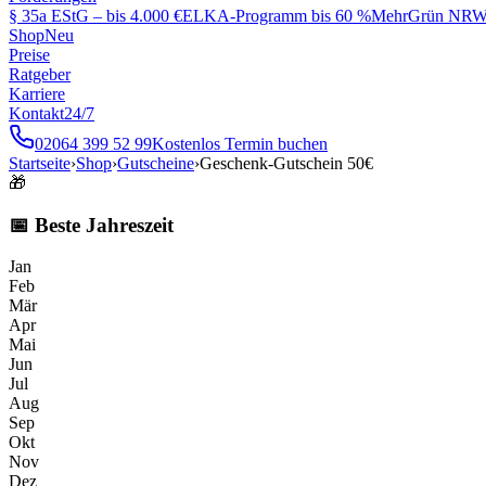
§ 35a EStG – bis 4.000 €
ELKA-Programm bis 60 %
MehrGrün NRW 
Shop
Neu
Preise
Ratgeber
Karriere
Kontakt
24/7
02064 399 52 99
Kostenlos Termin buchen
Startseite
›
Shop
›
Gutscheine
›
Geschenk-Gutschein 50€
🎁
📅 Beste Jahreszeit
Jan
Feb
Mär
Apr
Mai
Jun
Jul
Aug
Sep
Okt
Nov
Dez