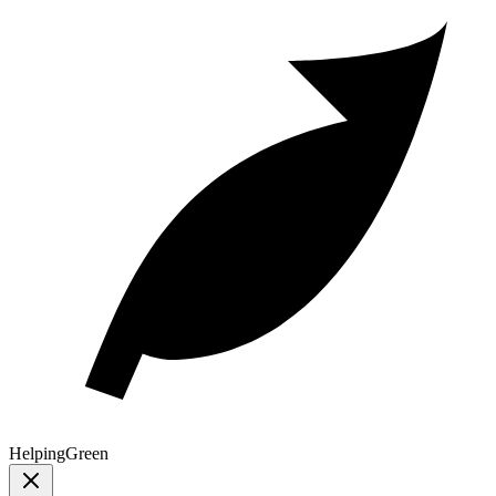
Helping
Green