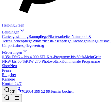
Helping
Green
Leistungen
Gartengestaltung
Baumpflege
Pflasterarbeiten
Naturpool &
Teich
Heckenpflege
Winterdienst
Rasenpflege
Dachbegrünung
Hausmeis
Carport
Jahrespflegevertrag
Förderungen
§ 35a EStG – bis 4.000 €
ELKA-Programm bis 60 %
MehrGrün
NRW bis 50 %
KfW 270 Photovoltaik
Kommunale Programme
Shop
Neu
Preise
Ratgeber
Karriere
Kontakt
24/7
02064 399 52 99
Termin buchen
⌘K