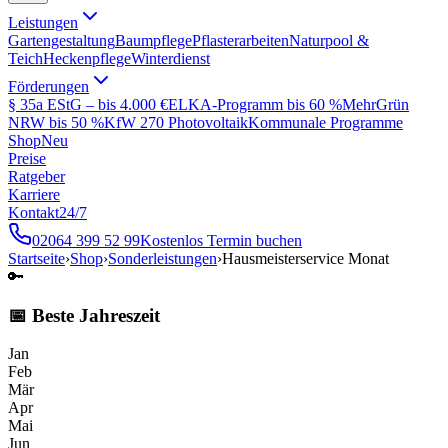
Leistungen
Gartengestaltung
Baumpflege
Pflasterarbeiten
Naturpool &
Teich
Heckenpflege
Winterdienst
Förderungen
§ 35a EStG – bis 4.000 €
ELKA-Programm bis 60 %
MehrGrün
NRW bis 50 %
KfW 270 Photovoltaik
Kommunale Programme
Shop
Neu
Preise
Ratgeber
Karriere
Kontakt
24/7
02064 399 52 99
Kostenlos Termin buchen
Startseite
›
Shop
›
Sonderleistungen
›
Hausmeisterservice Monat
🔑
📅 Beste Jahreszeit
Jan
Feb
Mär
Apr
Mai
Jun