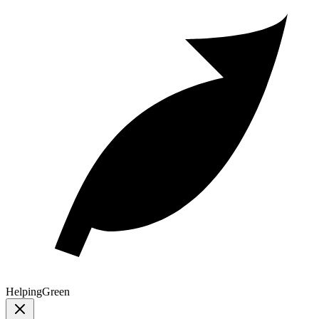
Helping
Green