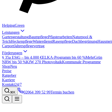
Helping
Green
Leistungen
Gartengestaltung
Baumpflege
Pflasterarbeiten
Naturpool &
Teich
Heckenpflege
Winterdienst
Rasenpflege
Dachbegrünung
Hausmeis
Carport
Jahrespflegevertrag
Förderungen
§ 35a EStG – bis 4.000 €
ELKA-Programm bis 60 %
MehrGrün
NRW bis 50 %
KfW 270 Photovoltaik
Kommunale Programme
Shop
Neu
Preise
Ratgeber
Karriere
Kontakt
24/7
02064 399 52 99
Termin buchen
⌘K