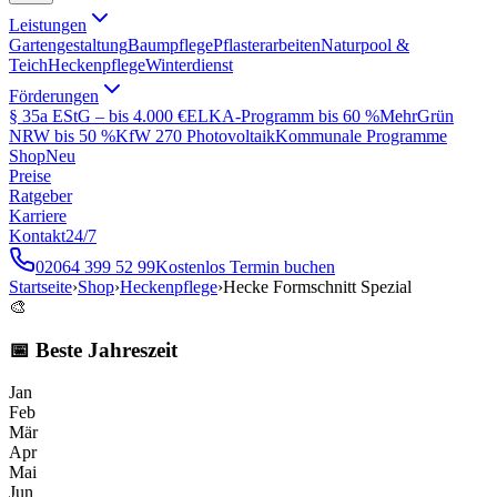
Leistungen
Gartengestaltung
Baumpflege
Pflasterarbeiten
Naturpool &
Teich
Heckenpflege
Winterdienst
Förderungen
§ 35a EStG – bis 4.000 €
ELKA-Programm bis 60 %
MehrGrün
NRW bis 50 %
KfW 270 Photovoltaik
Kommunale Programme
Shop
Neu
Preise
Ratgeber
Karriere
Kontakt
24/7
02064 399 52 99
Kostenlos Termin buchen
Startseite
›
Shop
›
Heckenpflege
›
Hecke Formschnitt Spezial
🎨
📅 Beste Jahreszeit
Jan
Feb
Mär
Apr
Mai
Jun