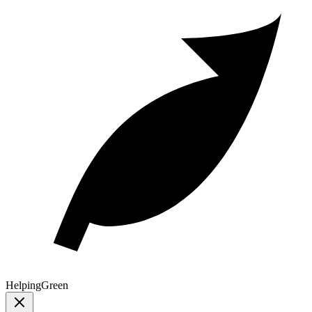
Helping
Green