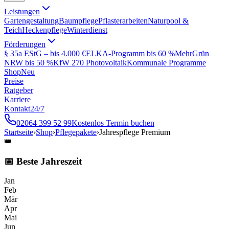
Leistungen
Gartengestaltung
Baumpflege
Pflasterarbeiten
Naturpool &
Teich
Heckenpflege
Winterdienst
Förderungen
§ 35a EStG – bis 4.000 €
ELKA-Programm bis 60 %
MehrGrün
NRW bis 50 %
KfW 270 Photovoltaik
Kommunale Programme
Shop
Neu
Preise
Ratgeber
Karriere
Kontakt
24/7
02064 399 52 99
Kostenlos Termin buchen
Startseite
›
Shop
›
Pflegepakete
›
Jahrespflege Premium
👑
📅 Beste Jahreszeit
Jan
Feb
Mär
Apr
Mai
Jun