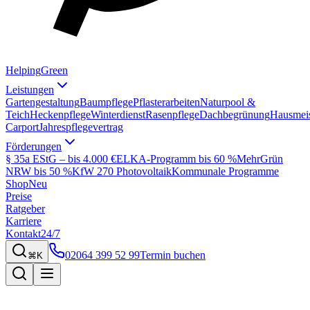
Helping
Green
Leistungen
Gartengestaltung
Baumpflege
Pflasterarbeiten
Naturpool &
Teich
Heckenpflege
Winterdienst
Rasenpflege
Dachbegrünung
Hausmeis
Carport
Jahrespflegevertrag
Förderungen
§ 35a EStG – bis 4.000 €
ELKA-Programm bis 60 %
MehrGrün
NRW bis 50 %
KfW 270 Photovoltaik
Kommunale Programme
Shop
Neu
Preise
Ratgeber
Karriere
Kontakt
24/7
02064 399 52 99
Termin buchen
⌘K