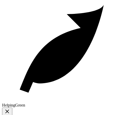
Helping
Green