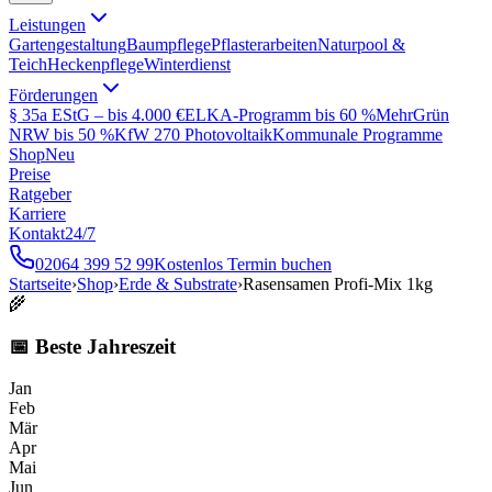
Leistungen
Gartengestaltung
Baumpflege
Pflasterarbeiten
Naturpool &
Teich
Heckenpflege
Winterdienst
Förderungen
§ 35a EStG – bis 4.000 €
ELKA-Programm bis 60 %
MehrGrün
NRW bis 50 %
KfW 270 Photovoltaik
Kommunale Programme
Shop
Neu
Preise
Ratgeber
Karriere
Kontakt
24/7
02064 399 52 99
Kostenlos Termin buchen
Startseite
›
Shop
›
Erde & Substrate
›
Rasensamen Profi-Mix 1kg
🌾
📅 Beste Jahreszeit
Jan
Feb
Mär
Apr
Mai
Jun