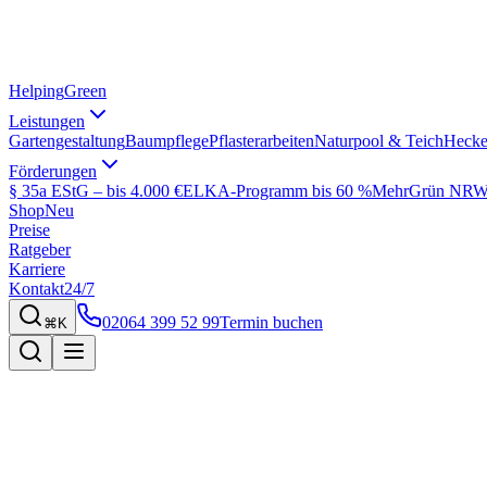
Helping
Green
Leistungen
Gartengestaltung
Baumpflege
Pflasterarbeiten
Naturpool & Teich
Hecke
Förderungen
§ 35a EStG – bis 4.000 €
ELKA-Programm bis 60 %
MehrGrün NRW 
Shop
Neu
Preise
Ratgeber
Karriere
Kontakt
24/7
02064 399 52 99
Termin buchen
⌘K