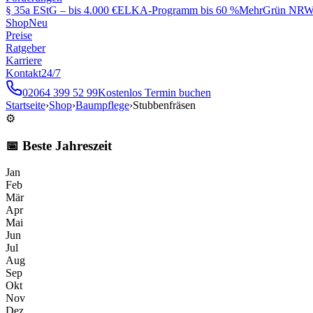
§ 35a EStG – bis 4.000 €
ELKA-Programm bis 60 %
MehrGrün NRW 
Shop
Neu
Preise
Ratgeber
Karriere
Kontakt
24/7
02064 399 52 99
Kostenlos Termin buchen
Startseite
›
Shop
›
Baumpflege
›
Stubbenfräsen
⚙️
📅 Beste Jahreszeit
Jan
Feb
Mär
Apr
Mai
Jun
Jul
Aug
Sep
Okt
Nov
Dez