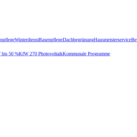
npflege
Winterdienst
Rasenpflege
Dachbegrünung
Hausmeisterservice
Be
bis 50 %
KfW 270 Photovoltaik
Kommunale Programme