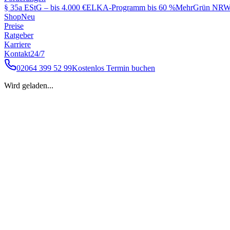
§ 35a EStG – bis 4.000 €
ELKA-Programm bis 60 %
MehrGrün NRW 
Shop
Neu
Preise
Ratgeber
Karriere
Kontakt
24/7
02064 399 52 99
Kostenlos Termin buchen
Wird geladen...