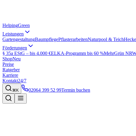
Helping
Green
Leistungen
Gartengestaltung
Baumpflege
Pflasterarbeiten
Naturpool & Teich
Hecke
Förderungen
§ 35a EStG – bis 4.000 €
ELKA-Programm bis 60 %
MehrGrün NRW 
Shop
Neu
Preise
Ratgeber
Karriere
Kontakt
24/7
02064 399 52 99
Termin buchen
⌘K