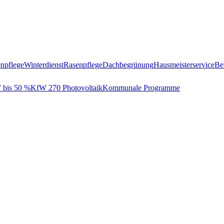
npflege
Winterdienst
Rasenpflege
Dachbegrünung
Hausmeisterservice
Be
bis 50 %
KfW 270 Photovoltaik
Kommunale Programme