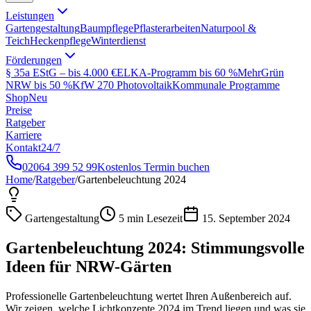
Leistungen
Gartengestaltung
Baumpflege
Pflasterarbeiten
Naturpool &
Teich
Heckenpflege
Winterdienst
Förderungen
§ 35a EStG – bis 4.000 €
ELKA-Programm bis 60 %
MehrGrün
NRW bis 50 %
KfW 270 Photovoltaik
Kommunale Programme
Shop
Neu
Preise
Ratgeber
Karriere
Kontakt
24/7
02064 399 52 99
Kostenlos Termin buchen
Home
/
Ratgeber
/
Gartenbeleuchtung 2024
Gartengestaltung
5 min
Lesezeit
15. September 2024
Gartenbeleuchtung 2024: Stimmungsvolle
Ideen für NRW-Gärten
Professionelle Gartenbeleuchtung wertet Ihren Außenbereich auf.
Wir zeigen, welche Lichtkonzepte 2024 im Trend liegen und was sie