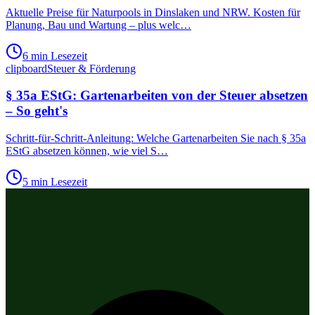
Aktuelle Preise für Naturpools in Dinslaken und NRW. Kosten für
Planung, Bau und Wartung – plus welc
…
6 min
Lesezeit
clipboard
Steuer & Förderung
§ 35a EStG: Gartenarbeiten von der Steuer absetzen
– So geht's
Schritt-für-Schritt-Anleitung: Welche Gartenarbeiten Sie nach § 35a
EStG absetzen können, wie viel S
…
5 min
Lesezeit