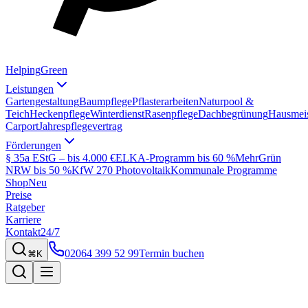
Helping
Green
Leistungen
Gartengestaltung
Baumpflege
Pflasterarbeiten
Naturpool &
Teich
Heckenpflege
Winterdienst
Rasenpflege
Dachbegrünung
Hausmeis
Carport
Jahrespflegevertrag
Förderungen
§ 35a EStG – bis 4.000 €
ELKA-Programm bis 60 %
MehrGrün
NRW bis 50 %
KfW 270 Photovoltaik
Kommunale Programme
Shop
Neu
Preise
Ratgeber
Karriere
Kontakt
24/7
02064 399 52 99
Termin buchen
⌘K