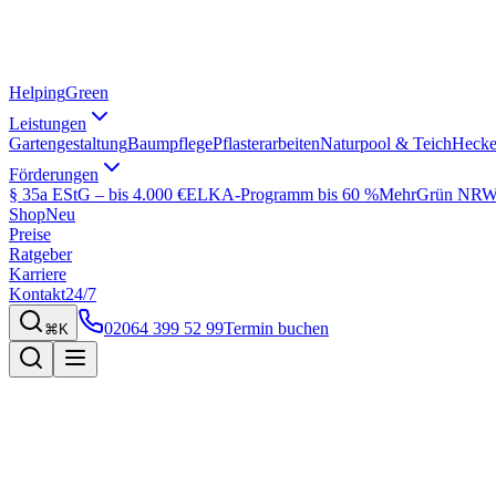
Helping
Green
Leistungen
Gartengestaltung
Baumpflege
Pflasterarbeiten
Naturpool & Teich
Hecke
Förderungen
§ 35a EStG – bis 4.000 €
ELKA-Programm bis 60 %
MehrGrün NRW 
Shop
Neu
Preise
Ratgeber
Karriere
Kontakt
24/7
02064 399 52 99
Termin buchen
⌘K