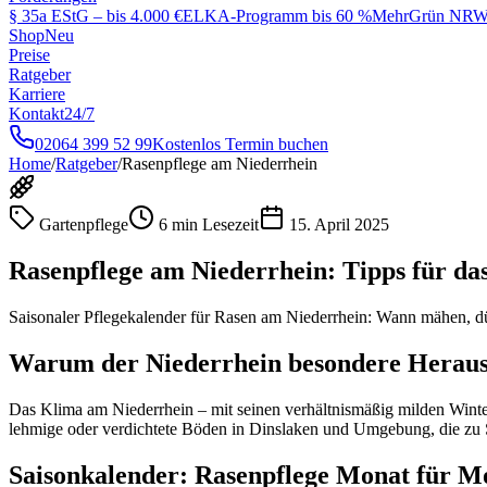
§ 35a EStG – bis 4.000 €
ELKA-Programm bis 60 %
MehrGrün NRW 
Shop
Neu
Preise
Ratgeber
Karriere
Kontakt
24/7
02064 399 52 99
Kostenlos Termin buchen
Home
/
Ratgeber
/
Rasenpflege am Niederrhein
Gartenpflege
6 min
Lesezeit
15. April 2025
Rasenpflege am Niederrhein: Tipps für da
Saisonaler Pflegekalender für Rasen am Niederrhein: Wann mähen, dü
Warum der Niederrhein besondere Herausf
Das Klima am Niederrhein – mit seinen verhältnismäßig milden Wint
lehmige oder verdichtete Böden in Dinslaken und Umgebung, die zu 
Saisonkalender: Rasenpflege Monat für M