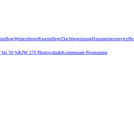
npflege
Winterdienst
Rasenpflege
Dachbegrünung
Hausmeisterservice
Be
bis 50 %
KfW 270 Photovoltaik
Kommunale Programme