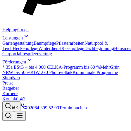
Helping
Green
Leistungen
Gartengestaltung
Baumpflege
Pflasterarbeiten
Naturpool &
Teich
Heckenpflege
Winterdienst
Rasenpflege
Dachbegrünung
Hausmeis
Carport
Jahrespflegevertrag
Förderungen
§ 35a EStG – bis 4.000 €
ELKA-Programm bis 60 %
MehrGrün
NRW bis 50 %
KfW 270 Photovoltaik
Kommunale Programme
Shop
Neu
Preise
Ratgeber
Karriere
Kontakt
24/7
02064 399 52 99
Termin buchen
⌘K