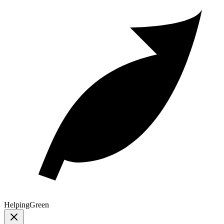
Helping
Green