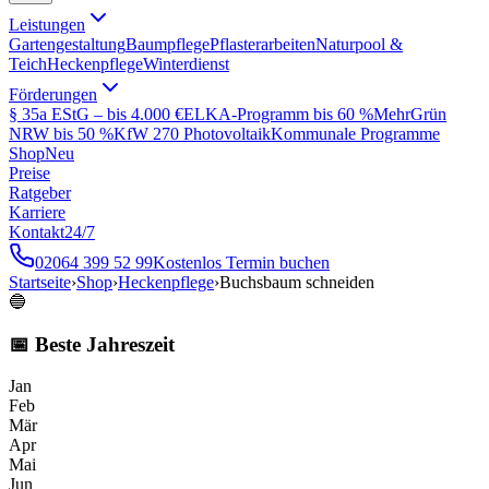
Leistungen
Gartengestaltung
Baumpflege
Pflasterarbeiten
Naturpool &
Teich
Heckenpflege
Winterdienst
Förderungen
§ 35a EStG – bis 4.000 €
ELKA-Programm bis 60 %
MehrGrün
NRW bis 50 %
KfW 270 Photovoltaik
Kommunale Programme
Shop
Neu
Preise
Ratgeber
Karriere
Kontakt
24/7
02064 399 52 99
Kostenlos Termin buchen
Startseite
›
Shop
›
Heckenpflege
›
Buchsbaum schneiden
🔵
📅 Beste Jahreszeit
Jan
Feb
Mär
Apr
Mai
Jun