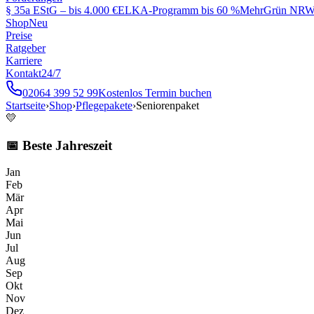
§ 35a EStG – bis 4.000 €
ELKA-Programm bis 60 %
MehrGrün NRW 
Shop
Neu
Preise
Ratgeber
Karriere
Kontakt
24/7
02064 399 52 99
Kostenlos Termin buchen
Startseite
›
Shop
›
Pflegepakete
›
Seniorenpaket
💛
📅 Beste Jahreszeit
Jan
Feb
Mär
Apr
Mai
Jun
Jul
Aug
Sep
Okt
Nov
Dez