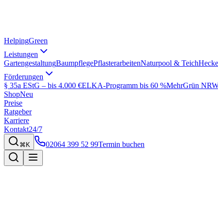
Helping
Green
Leistungen
Gartengestaltung
Baumpflege
Pflasterarbeiten
Naturpool & Teich
Hecke
Förderungen
§ 35a EStG – bis 4.000 €
ELKA-Programm bis 60 %
MehrGrün NRW 
Shop
Neu
Preise
Ratgeber
Karriere
Kontakt
24/7
02064 399 52 99
Termin buchen
⌘K