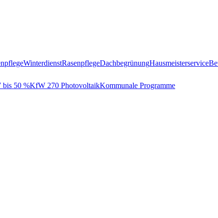
npflege
Winterdienst
Rasenpflege
Dachbegrünung
Hausmeisterservice
Be
bis 50 %
KfW 270 Photovoltaik
Kommunale Programme