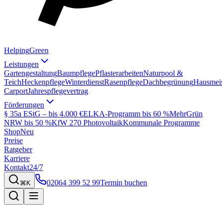
Helping
Green
Leistungen
Gartengestaltung
Baumpflege
Pflasterarbeiten
Naturpool &
Teich
Heckenpflege
Winterdienst
Rasenpflege
Dachbegrünung
Hausmeis
Carport
Jahrespflegevertrag
Förderungen
§ 35a EStG – bis 4.000 €
ELKA-Programm bis 60 %
MehrGrün
NRW bis 50 %
KfW 270 Photovoltaik
Kommunale Programme
Shop
Neu
Preise
Ratgeber
Karriere
Kontakt
24/7
02064 399 52 99
Termin buchen
⌘K