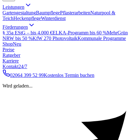
Leistungen
Gartengestaltung
Baumpflege
Pflasterarbeiten
Naturpool &
Teich
Heckenpflege
Winterdienst
Förderungen
§ 35a EStG – bis 4.000 €
ELKA-Programm bis 60 %
MehrGrün
NRW bis 50 %
KfW 270 Photovoltaik
Kommunale Programme
Shop
Neu
Preise
Ratgeber
Karriere
Kontakt
24/7
02064 399 52 99
Kostenlos Termin buchen
Wird geladen...