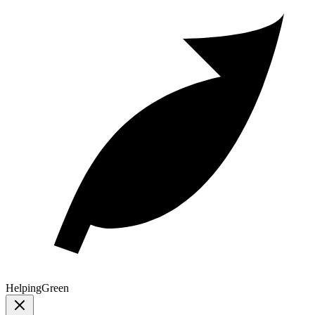
Helping
Green