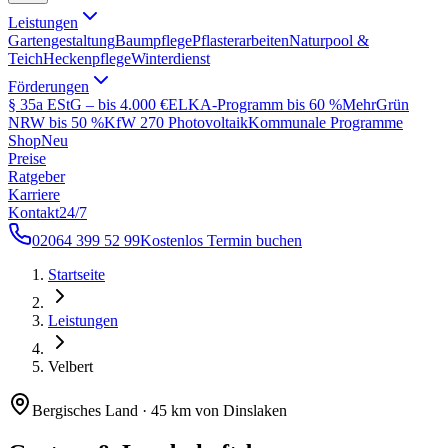
Leistungen
Gartengestaltung
Baumpflege
Pflasterarbeiten
Naturpool &
Teich
Heckenpflege
Winterdienst
Förderungen
§ 35a EStG – bis 4.000 €
ELKA-Programm bis 60 %
MehrGrün
NRW bis 50 %
KfW 270 Photovoltaik
Kommunale Programme
Shop
Neu
Preise
Ratgeber
Karriere
Kontakt
24/7
02064 399 52 99
Kostenlos Termin buchen
Startseite
Leistungen
Velbert
Bergisches Land
·
45 km von Dinslaken