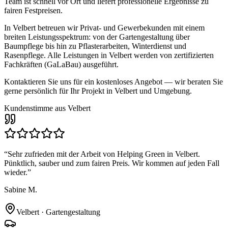
Team ist schnell vor Ort und liefert professionelle Ergebnisse zu
fairen Festpreisen.
In
Velbert
betreuen wir Privat- und Gewerbekunden mit einem
breiten Leistungsspektrum: von der Gartengestaltung über
Baumpflege bis hin zu Pflasterarbeiten, Winterdienst und
Rasenpflege. Alle Leistungen in
Velbert
werden von zertifizierten
Fachkräften (GaLaBau) ausgeführt.
Kontaktieren Sie uns für ein kostenloses Angebot — wir beraten Sie
gerne persönlich für Ihr Projekt in
Velbert
und Umgebung.
Kundenstimme aus
Velbert
“
Sehr zufrieden mit der Arbeit von Helping Green in Velbert.
Pünktlich, sauber und zum fairen Preis. Wir kommen auf jeden Fall
wieder.
”
Sabine M.
Velbert
·
Gartengestaltung