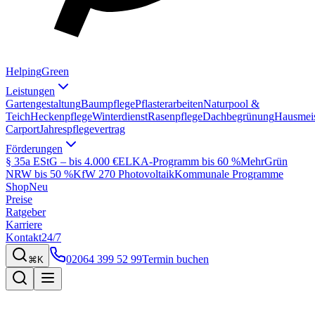
Helping
Green
Leistungen
Gartengestaltung
Baumpflege
Pflasterarbeiten
Naturpool &
Teich
Heckenpflege
Winterdienst
Rasenpflege
Dachbegrünung
Hausmeis
Carport
Jahrespflegevertrag
Förderungen
§ 35a EStG – bis 4.000 €
ELKA-Programm bis 60 %
MehrGrün
NRW bis 50 %
KfW 270 Photovoltaik
Kommunale Programme
Shop
Neu
Preise
Ratgeber
Karriere
Kontakt
24/7
02064 399 52 99
Termin buchen
⌘K