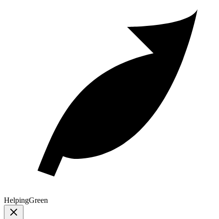
Helping
Green