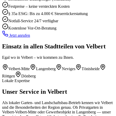
Festpreise – keine versteckten Kosten
§ 35a EStG: Bis zu 4.000 € Steuerrückerstattung
Notfall-Service 24/7 verfügbar
Kostenlose Vor-Ort-Beratung
Jetzt anrufen
Einsatz in allen Stadtteilen von
Velbert
Egal wo in
Velbert
– wir kommen zu Ihnen.
Velbert-Mitte
Langenberg
Neviges
Tönisheide
Röttgen
Dönberg
Lokale Expertise
Unser Service in
Velbert
Als lokaler Garten- und Landschaftsbau-Betrieb kennen wir
Velbert
und die Besonderheiten der Region genau. Ob Privatgarten in
Velbert
-
Velbert-Mitte
oder Gewerbeobjekt in
Langenberg
— unser