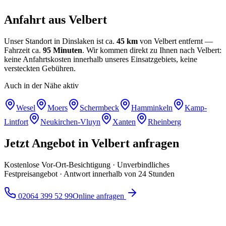
Anfahrt aus
Velbert
Unser Standort in Dinslaken ist ca.
45
km
von
Velbert
entfernt —
Fahrzeit ca.
95
Minuten
. Wir kommen direkt zu Ihnen nach
Velbert
:
keine Anfahrtskosten innerhalb unseres Einsatzgebiets, keine
versteckten Gebühren.
Auch in der Nähe aktiv
Wesel
Moers
Schermbeck
Hamminkeln
Kamp-
Lintfort
Neukirchen-Vluyn
Xanten
Rheinberg
Jetzt Angebot in
Velbert
anfragen
Kostenlose Vor-Ort-Besichtigung · Unverbindliches
Festpreisangebot · Antwort innerhalb von 24 Stunden
02064 399 52 99
Online anfragen